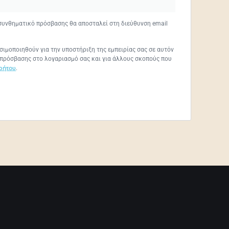
 συνθηματικό πρόσβασης θα αποσταλεί στη διεύθυνση email
ιμοποιηθούν για την υποστήριξη της εμπειρίας σας σε αυτόν
ης πρόσβασης στο λογαριασμό σας και για άλλους σκοπούς που
ρήτου
.