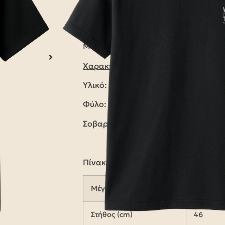
χαλάρωση. Ιδανικό για μπυρίτσες σ
προσποιείσαι ότι κάνεις κάτι παραγ
τεμπελιά, παντελή έλλειψη κινήτρου
Mules.
Χαρακτηριστικά
:
Υλικό: 100% Βαμβάκι
Φύλο: Unisex
Σοβαρότητα: Καμία
Πίνακας μεγεθών
Μέγεθος
S
Στήθος (cm)
46