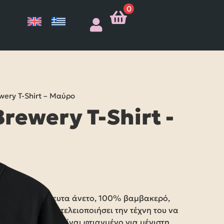
0
wery T-Shirt – Μαύρο
rewery T-Shirt -
έσα στο απίστευτα άνετο, 100% βαμβακερό,
λαράκι που έχει τελειοποιήσει την τέχνη του να
ι η μπύρα μας, είναι φτιαγμένο για μέγιστη