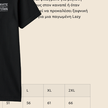
την αυλή, μαραθώνιους στον καναπέ ή όταν
ωγικό. Προσοχή: μπορεί να προκαλέσει ξαφνική
 και έντονη επιθυμία για μια παγωμένη Lazy
M
L
XL
2XL
51
56
61
66