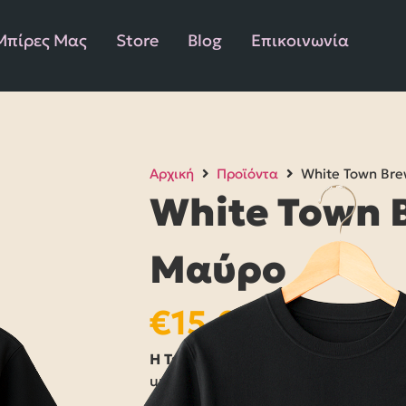
Μπίρες Μας
Store
Blog
Επικοινωνία
Αρχική
Προϊόντα
White Town Bre
White Town B
Μαύρο
€
15,00
Η Τεμπελιά in fashion
– Χαλάρωσε μ
unisex t-shirt μας, με το αραχτό μου
μην κάνεις απολύτως τίποτα. Όπως κα