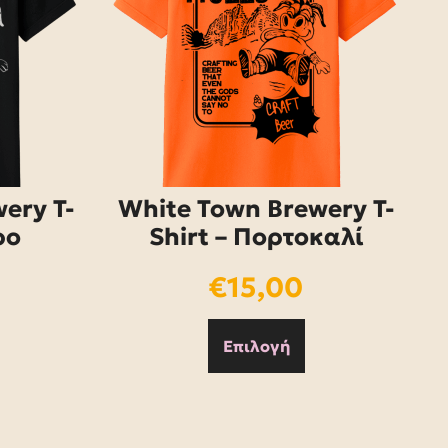
ery T-
White Town Brewery T-
ρο
Shirt – Πορτοκαλί
€
15,00
Επιλογή